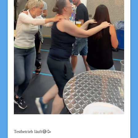
Testbetrieb läuft😅🥳