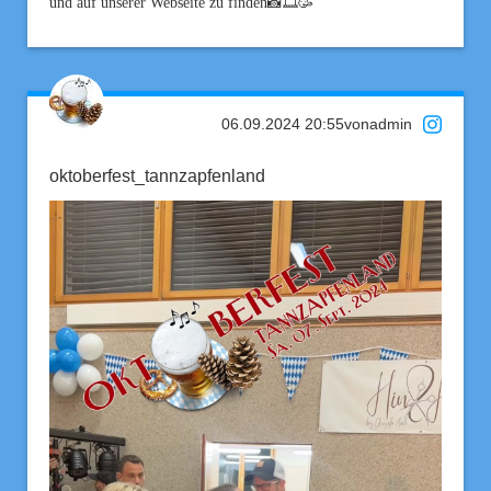
und auf unserer Webseite zu finden📸🎞️🥳
06.09.2024 20:55
von
admin
oktoberfest_tannzapfenland